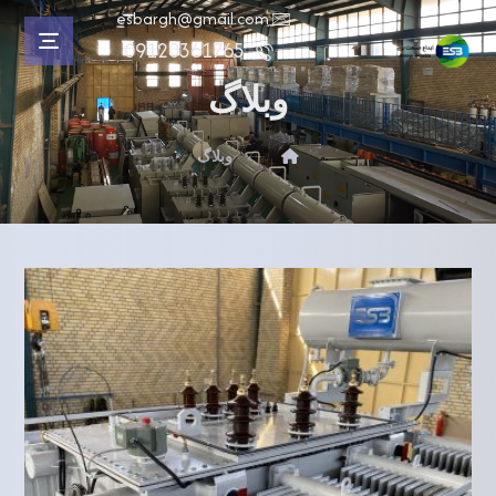
esbargh@gmail.com
09120361765
وبلاگ
وبلاگ